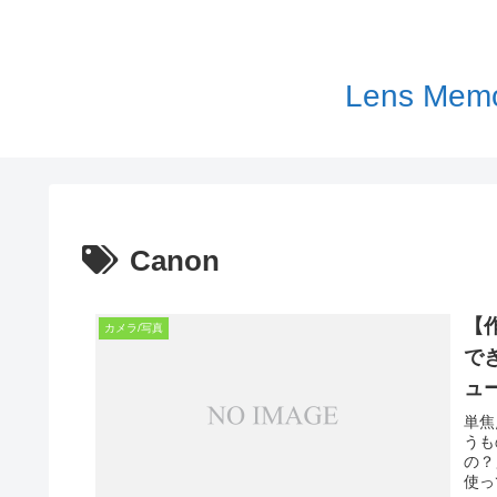
Lens 
Canon
【
カメラ/写真
で
ュ
単焦
うも
の？
使っ