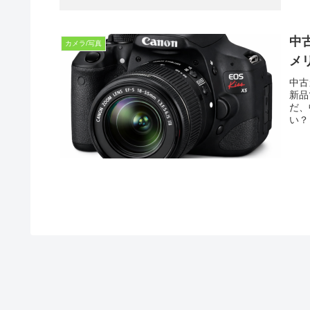
中
カメラ/写真
メ
中古
新品
だ、
い？