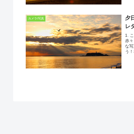
夕
カメラ/写真
レ
1.
赤々
な写
う！