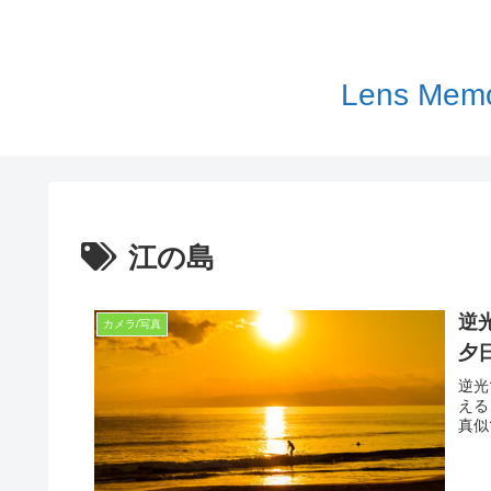
Lens 
江の島
逆
カメラ/写真
夕
逆光
える
真似