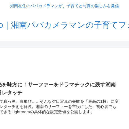
湘南在住のパパカメラマンが、子育てと写真の楽しみを発信
Memo｜湘南パパカメラマンの子育て
光を味方に！サーファーをドラマチックに残す湘南
日レタッチ
で真っ黒、白飛び……そんな夕日写真の失敗を『最高の1枚』に変
レタッチ術を解説。湘南のサーファーを主役にした、初心者でも
できるLightroomの具体的な設定数値を公開します。