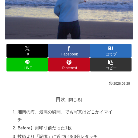
X
Facebook
はてブ
LINE
Pinterest
コピー
2026.03.29
目次
湘南の海、最高の瞬間。でも写真はどこかイマイ
チ……
Before】封印寸前だった1枚
技術より「記憶」に近づける3分レタッチ