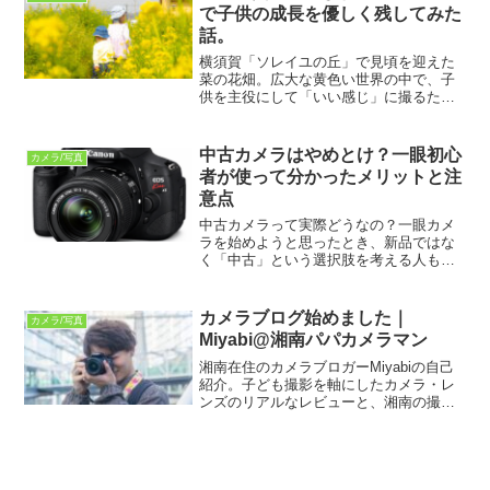
ぞ。
で子供の成長を優しく残してみた
話。
横須賀「ソレイユの丘」で見頃を迎えた
菜の花畑。広大な黄色い世界の中で、子
供を主役にして「いい感じ」に撮るため
の工夫をまとめました。強い日差しの下
で苦労したポイントや、優しい春の色に
仕上げるレタッチ術も紹介。パパカメラ
中古カメラはやめとけ？一眼初心
カメラ/写真
初心者の方、必見です。
者が使って分かったメリットと注
意点
中古カメラって実際どうなの？一眼カメ
ラを始めようと思ったとき、新品ではな
く「中古」という選択肢を考える人も多
いと思います。ただ、中古カメラと聞く
と・壊れやすくない？・古くて使い物に
ならない？・初心者でも大丈夫？こんな
カメラブログ始めました｜
カメラ/写真
不安を感じる人もいるはず...
Miyabi@湘南パパカメラマン
湘南在住のカメラブロガーMiyabiの自己
紹介。子ども撮影を軸にしたカメラ・レ
ンズのリアルなレビューと、湘南の撮影
スポットや旅先の写真、失敗談まで正直
に発信していきます。