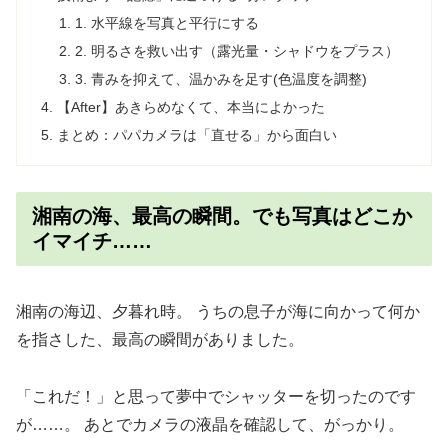
1. 水平線を写真と平行にする
2. 明るさを救い出す（露光量・シャドウをプラス）
3. 青みを抑えて、温かみを足す(色温度を調整)
【After】あきらめなくて、本当によかった
まとめ：パパカメラは「直せる」から面白い
湘南の海、最高の瞬間。でも写真はどこか
イマイチ……
湘南の海辺、夕暮れ時。 うちの息子が海に向かって何か
を指さした、最高の瞬間がありました。
「これだ！」と思って夢中でシャッターを切ったのです
が……。 あとでカメラの液晶を確認して、がっかり。