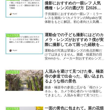
撮影におすすめの一眼レフ 人気
機種・レンズの選び方【2026年
版】
子供撮影におすすめの一眼レフ・ミラー
レスを湘南パパカメラマンのMiyabiが実
体験をもとに解説。初心者向け人気機種
やレンズの選び方、室内・運動会での撮
影のコツ、設定方法までわかりやすく紹
介します。
運動会での子ども撮影にはどのカ
カメラ/写真
メラ・レンズがおすすめ？僕が実
際に撮影してみて困った経験を記
します
運動会の写真は望遠レンズの焦点距離だ
けでは決まりません。園庭・校庭別の目
安mmから、メーカー別おすすめレンズ、
三脚NG会場でのブレ対策、当日使えるカ
メラ設定まで、パパカメラマンの実体験
を交えて解説します。
人混みを避けて見つけた春。極楽
カメラ/写真
寺の参道で出会った、吸い込まれ
るような桜の景色
鎌倉・極楽寺の参道に広がる「桜のトン
ネル」を、カメラ初心者のパパが撮影し
てきました。人混みを避けて見つけた奥
行きのある構図の作り方や、自然な色味
に仕上げるレタッチのコツを紹介しま
す。湘南・鎌倉の春散歩の参考にどう
一面の黄色に包まれて。菜の花畑
カメラ/写真